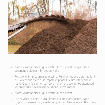
Morbi volutpat nisi a ligula vestibulum placerat. Suspendisse
venenatis pulvinar nibh sed convallis.
Porttitor enim pretium a adipiscing. Pulvinar mauris duis habitant
eu. Scelerisque proin duis imperdiet phasellus. Sed vitae enim et
justo. Quam felis amet, tempor amet urna, suscipit. Habitant sed
vel amet quis. Facilisi semper rhoncus eros massa.
Morbi volutpat nisi a ligula vestibulum placerat.
Etiam vehicula enim, nulla ultrices dui amet orci massa. Nulla
turpis mi posuere nisi, egestas eu pretium. Nisi vitae sagittis purus