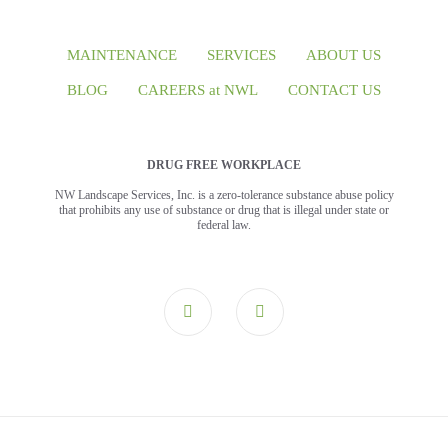
MAINTENANCE
SERVICES
ABOUT US
BLOG
CAREERS at NWL
CONTACT US
DRUG FREE WORKPLACE
NW Landscape Services, Inc. is a zero-tolerance substance abuse policy
that prohibits any use of substance or drug that is illegal under state or
federal law.